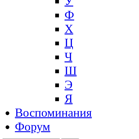
У
Ф
Х
Ц
Ч
Ш
Э
Я
Воспоминания
Форум