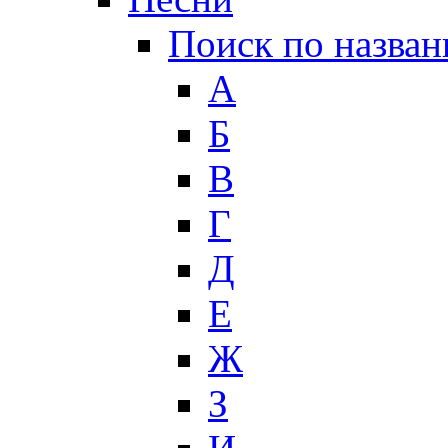
Поиск по назва
А
Б
В
Г
Д
Е
Ж
З