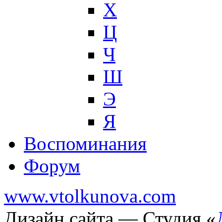
Х
Ц
Ч
Ш
Э
Я
Воспоминания
Форум
www.vtolkunova.com
Дизайн сайта — Студия «