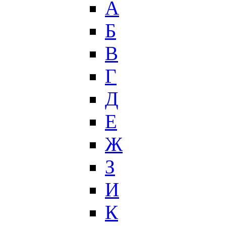
А
Б
В
Г
Д
Е
Ж
З
И
К