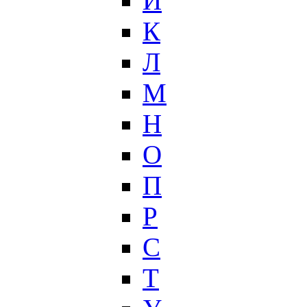
И
К
Л
М
Н
О
П
Р
С
Т