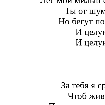
Лес мой милый 
Ты от шум
Но бегут по
И целую
И целую
За тебя я с
Чтоб жив