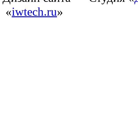
«
iwtech.ru
»