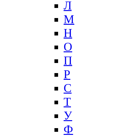
Л
М
Н
О
П
Р
С
Т
У
Ф