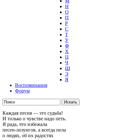
М
Н
О
П
Р
С
Т
У
Ф
Х
Ц
Ч
Ш
Э
Я
Воспоминания
Форум
Каждая песня — это судьба!
И только о чувстве надо петь.
Я рада, что избежала
песен-лозунгов, а всегда пела
о людях, об их радостях