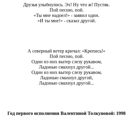
Друзья улыбнулись. Эх! Ну что ж! Пустяк.
Пой песню, пой.
«Ты мне надоел!» - заявил один.
«И ты мне!» - сказал другой.
А северный ветер кричал: «Крепись!»
Пой песню, пой.
Один из них вытер слезу рукавом,
Ладонью смахнул другой...
Один из них вытер слезу рукавом,
Ладонью смахнул другой,
Ладонью смахнул другой...
Год первого исполнения Валентиной Толкуновой: 1998