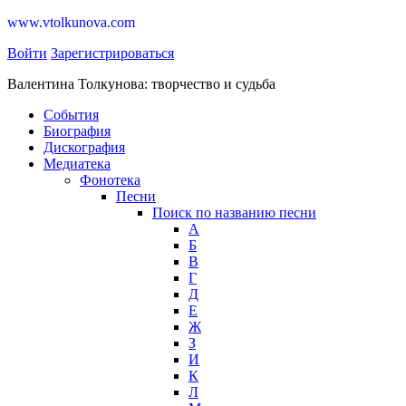
www.vtolkunova.com
Войти
Зарегистрироваться
Валентина Толкунова: творчество и судьба
События
Биография
Дискография
Медиатека
Фонотека
Песни
Поиск по названию песни
А
Б
В
Г
Д
Е
Ж
З
И
К
Л