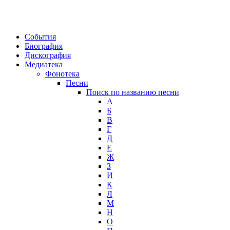
События
Биография
Дискография
Медиатека
Фонотека
Песни
Поиск по названию песни
А
Б
В
Г
Д
Е
Ж
З
И
К
Л
М
Н
О